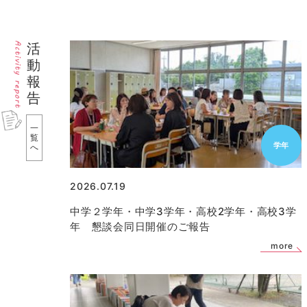
活
動
報
告
一
覧
学年
へ
2026.07.19
中学２学年・中学3学年・高校2学年・高校3学
年 懇談会同日開催のご報告
more