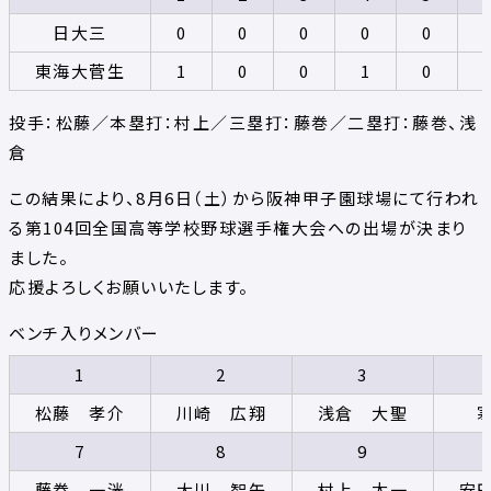
日大三
0
0
0
0
0
東海大菅生
1
0
0
1
0
投手：松藤／本塁打：村上／三塁打：藤巻／二塁打：藤巻、浅
倉
この結果により、8月6日（土）から阪神甲子園球場にて行われ
る第104回全国高等学校野球選手権大会への出場が決まり
ました。
応援よろしくお願いいたします。
ベンチ入りメンバー
1
2
3
松藤 孝介
川崎 広翔
浅倉 大聖
7
8
9
藤巻 一洸
大川 智矢
村上 太一
安