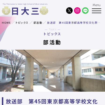
The Third Junior & Senior High School of Nihon University
日大三
HOME
トピックス
部活動
放送部 第45回東京都高等学校文化祭 朗読部門 第7位
Topics
トピックス
部活動
放送部 第45回東京都高等学校文化