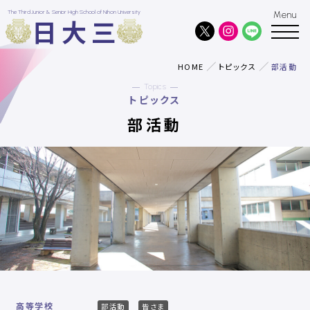
The Third Junior & Senior High School of Nihon University
日大三
HOME
トピックス
部活動
Topics
トピックス
部活動
高等学校
部活動
皆さま