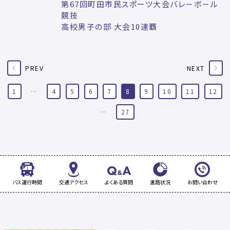
第67回町田市民スポーツ大会バレ－ボ－ル
競技
高校男子の部 大会10連覇
PREV
NEXT
1
…
4
5
6
7
8
9
10
11
12
…
27
バス運行時間
交通アクセス
よくある質問
進路状況
お問い合わせ